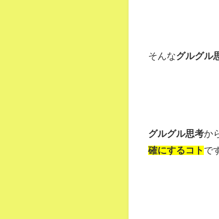
そんな
グルグル
グルグル思考
か
確にするコト
で