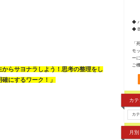
◆
◆ 
「
モ
ー
ご
生からサヨナラしよう！思考の整理をし
明確にするワーク！」
カテ
月別