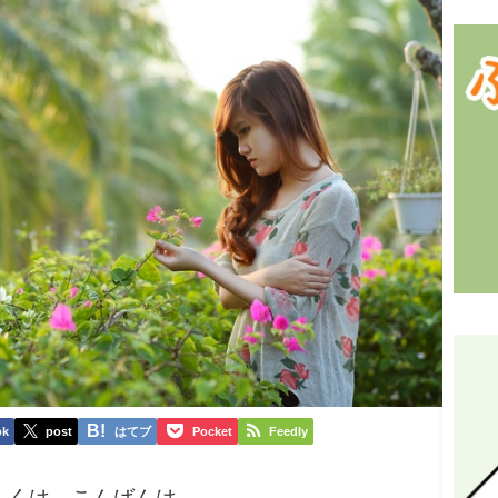
ok
post
はてブ
Pocket
Feedly
しくは、こんばんは。