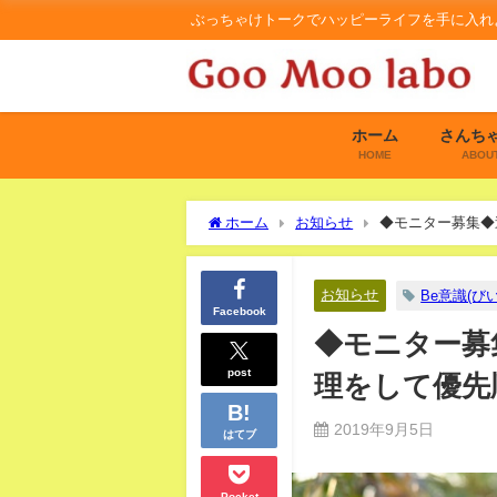
ぶっちゃけトークでハッピーライフを手に入れ
ホーム
さんち
HOME
ABOU
ホーム
お知らせ
◆モニター募集◆
か？
お知らせ
Be意識(び
Facebook
◆モニター募
post
理をして優先
2019年9月5日
はてブ
Pocket