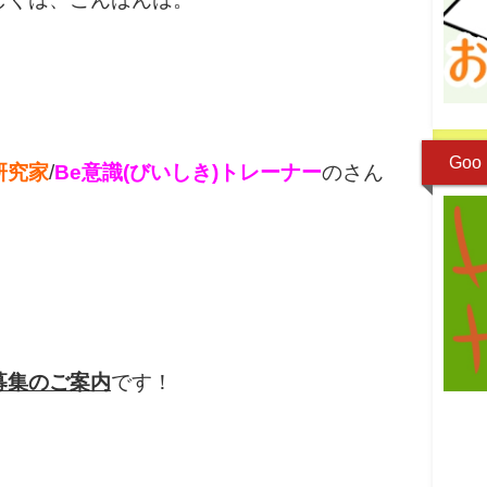
Goo 
研究家
/
Be意識(びいしき)トレーナー
のさん
募集のご案内
です！