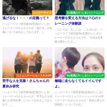
ハッピーライフ
Be意識(びいしき)トレーニング
逃げるな！・・・の定義って？
思考癖を変える方法は？心のト
レーニング体験談
ハッピーライフ研究家/Be意識(びいしき)
トレーナーのさんちゃんが「逃げる」の定
こんにちは、もしくは、こんばんは。 ハ
義についてお伝えしております。...
ッピーライフ研究家/Be意識(びいしき)ト
レーナーのさんちゃんです。 今回は思考
癖が変わった人...
コミュニケーションスキルUP
Be意識(びいしき)トレーニング
苦手な人を克服！さんちゃんの
極端に走らなくてもイイんです
夏休み研究
よ。
ハッピーライフ研究家/Be意識(びいしき)
ハッピーライフ研究家/Be意識(びいしき)
トレーナーのさんちゃんが「苦手な人を克
トレーナー/コミュニケーションスキルUP
服した研究結果」についてお伝えしており
トレーナーのさんちゃんが「自由と縛りの
ます。...
関係性」についてお伝...