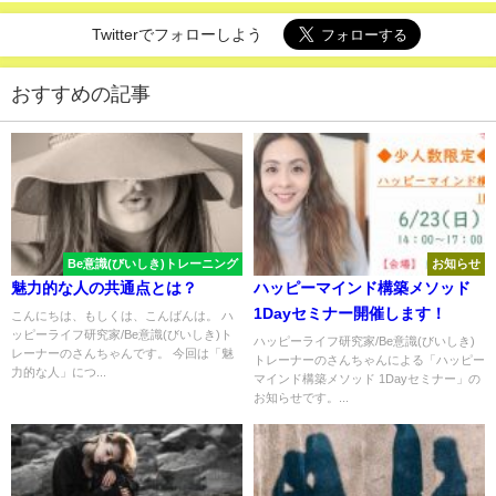
Twitterでフォローしよう
おすすめの記事
Be意識(びいしき)トレーニング
お知らせ
魅力的な人の共通点とは？
ハッピーマインド構築メソッド
1Dayセミナー開催します！
こんにちは、もしくは、こんばんは。 ハ
ッピーライフ研究家/Be意識(びいしき)ト
ハッピーライフ研究家/Be意識(びいしき)
レーナーのさんちゃんです。 今回は「魅
トレーナーのさんちゃんによる「ハッピー
力的な人」につ...
マインド構築メソッド 1Dayセミナー」の
お知らせです。...