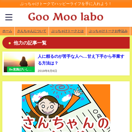
ぶっちゃけトークでハッピーライフを手に入れよう！
ホーム
さんちゃんについて
ぶっちゃけトークとは
ぶっちゃけトークお申込み
他力の記事一覧
人に頼るのが苦手な人へ…甘え下手から卒業す
る方法は？
Be意識(びいしき)
2019年6月6日
トレーニング